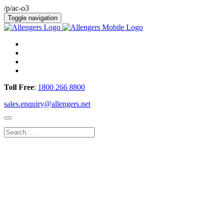
/p/ac-o3
Toggle navigation
Toll Free
:
1800 266 8800
sales.enquiry@allengers.net